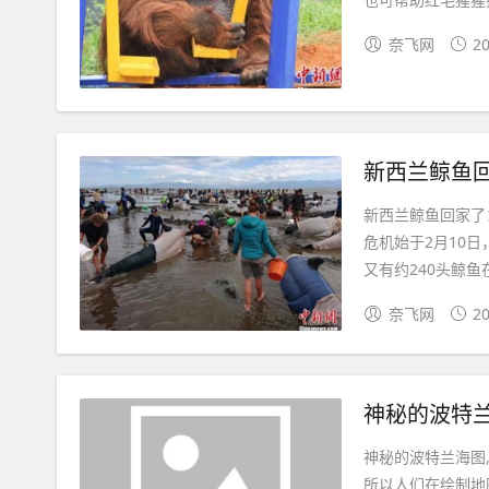
奈飞网
20
新西兰鲸鱼回
新西兰鲸鱼回家了
危机始于2月10
又有约240头鲸鱼在
奈飞网
20
神秘的波特
神秘的波特兰海图
所以人们在绘制地