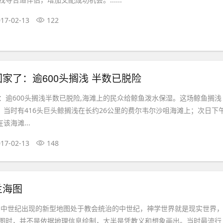
17-02-13
122
家了：逾600头搁浅 半数已脱险
：逾600头搁浅半数已脱险,海滩上的民众给鲸鱼泼水保湿。这场鲸鱼搁浅
日，当时有416头巨头鲸搁浅在长约26公里的费尔韦尔沙咀海滩上；次日下
该海滩...
17-02-13
148
兰海图
,中世纪出现的新型地图处于教会统治的中世纪，神学世界就是现实世界
图时，并不是依据地理信息绘制，大半是凭教义和想象画出。当时最流行