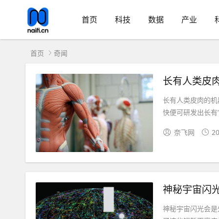
首页
科技
数据
产业
首页
奇闻
长有人类皮
长有人类皮肉的机
快便可研发出长有“血
奈飞网
20
神秘宇宙闪
神秘宇宙闪光会是