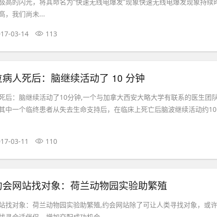
极高的闪光，将其命名为“快速无线电爆发”现象快速无线电爆发现象持续
，我们尚未...
17-03-14
113
病人死后：脑继续活动了 10 分钟
死后：脑继续活动了10分钟,一个与加拿大西安大略大学有联系的医生团
其中一个临终患者从失去生命支持后，在临床上死亡后脑波继续活动约10
17-03-11
110
约会网站找对象：荷兰动物园实验助繁殖
站找对象：荷兰动物园实验助繁殖,约会网站除了可让人类寻找对象，或
寻合适伴侣，增加交配成功机会。......