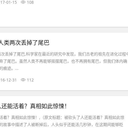
17-01-15
108
，人类两次丢掉了尾巴
类两次丢掉了尾巴,科学家在最近的研究中发现，我们古老的祖先在进化过程
弃了尾巴。虽然人类不再能够摇摆尾巴，也不再拥有尾巴，但我们体内确
痕迹。...
16-12-31
112
人还能活着？真相如此惊悚！
活着？真相如此惊悚！,（原文标题：被砍头了人还能活着？真相如此惊
的故事中描述了人被断掉后，人头似乎还能活几秒钟，在这期间能够眨