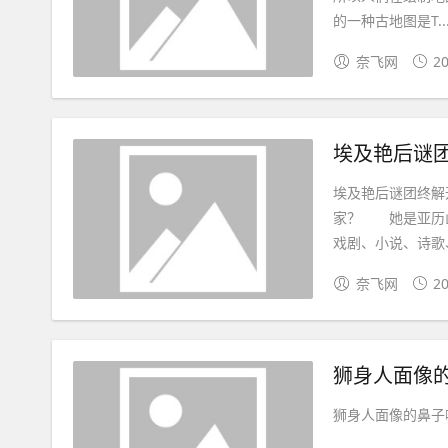
的一种古地图是T....
奈飞网
20
埃及艳后谜
埃及艳后谜团终解
家？ 她是亚历山
戏剧、小说、诗歌、
奈飞网
20
狮身人面像
狮身人面像的鼻子哪去了