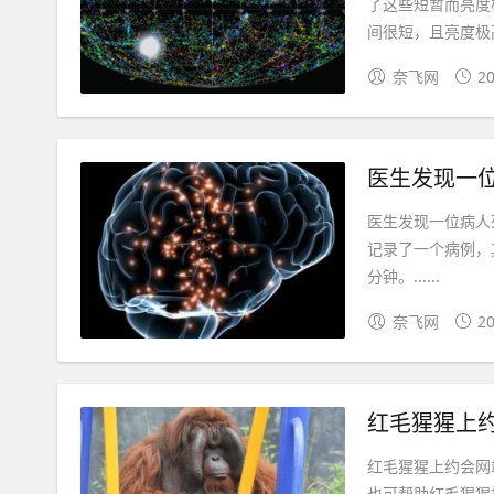
了这些短暂而亮度
间很短，且亮度极高
奈飞网
20
医生发现一位
医生发现一位病人
记录了一个病例，
分钟。......
奈飞网
20
红毛猩猩上
红毛猩猩上约会网
也可帮助红毛猩猩找