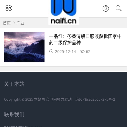
首页
产业
一品红：芩香清解口服液获批国家中
药二级保护品种
2025-12-14
62
关于本站
Copyright © 2025 本站由
奈飞网
强力驱动
琼ICP备2025057275号-2
联系我们