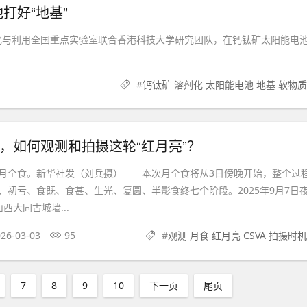
打好“地基”
化与利用全国重点实验室联合香港科技大学研究团队，在钙钛矿太阳能电
#
钙钛矿 溶剂化 太阳能电池 地基 软物质
”，如何观测和拍摄这轮“红月亮”？
月全食。新华社发（刘兵摄） 本次月全食将从3日傍晚开始，整个过
、初亏、食既、食甚、生光、复圆、半影食终七个阶段。2025年9月7日
西大同古城墙...
26-03-03
95
#
观测 月食 红月亮 CSVA 拍摄时机
7
8
9
10
下一页
尾页