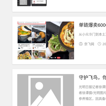
单链爆卖60
从小众冷门到本土顶
奈飞网
20
守护飞鸟，
光明日报记者徐谭
者徐谭摄/光明图
参养殖区，因具备相