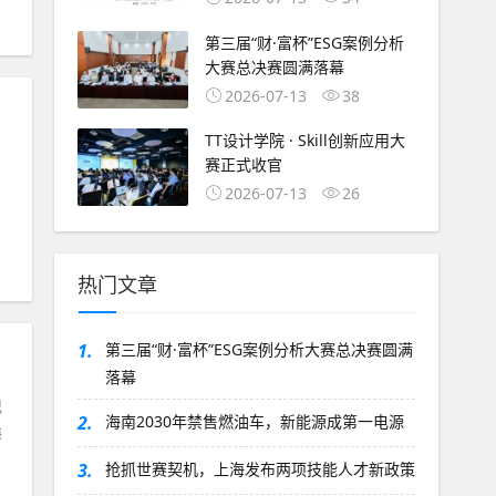
第三届“财·富杯”ESG案例分析
大赛总决赛圆满落幕
2026-07-13
38
TT设计学院 · Skill创新应用大
赛正式收官
2026-07-13
26
#
风险投资
#
创业项目
#
投资机构
#
VC
#
IPO
#
融资
#
天使投资
#
热门文章
1.
第三届“财·富杯”ESG案例分析大赛总决赛圆满
落幕
记
2.
海南2030年禁售燃油车，新能源成第一电源
海
3.
抢抓世赛契机，上海发布两项技能人才新政策