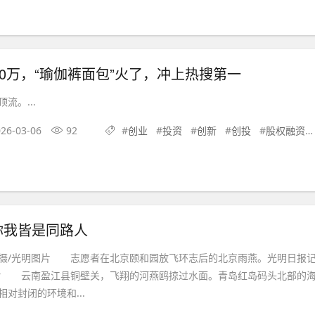
00万，“瑜伽裤面包”火了，冲上热搜第一
流。...
26-03-06
92
#
创业
#
投资
#
创新
#
创投
#
股权融资
你我皆是同路人
摄/光明图片 志愿者在北京颐和园放飞环志后的北京雨燕。光明日报
片 云南盈江县铜壁关，飞翔的河燕鸥掠过水面。青岛红岛码头北部的
对封闭的环境和...