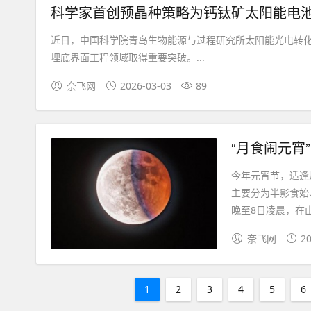
科学家首创预晶种策略为钙钛矿太阳能电池
近日，中国科学院青岛生物能源与过程研究所太阳能光电转
埋底界面工程领域取得重要突破。...
奈飞网
2026-03-03
89
“月食闹元宵
今年元宵节，适逢
主要分为半影食始
晚至8日凌晨，在山
奈飞网
20
1
2
3
4
5
6