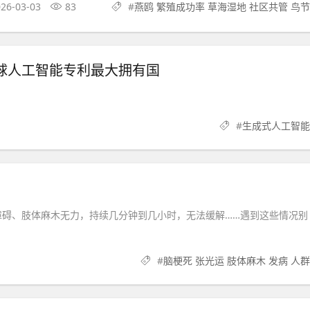
26-03-03
83
#
燕鸥 繁殖成功率 草海湿地 社区共管 鸟节
球人工智能专利最大拥有国
#
生成式人工智能
障碍、肢体麻木无力，持续几分钟到几小时，无法缓解……遇到这些情况别
#
脑梗死 张光运 肢体麻木 发病 人群