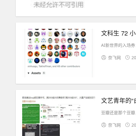
​AI新世界的入场
奈飞网
20
文艺青年的“
豆瓣还是那个豆瓣
奈飞网
20