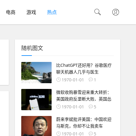
电商
游戏
热点
随机图文
比ChatGPT还好用？谷歌医疗
聊天机器人几乎与医生
#
风险投资
#
创业项目
#
投资机构
#
VC
#
IPO
#
融资
#
天使投资
#
1970-01-01
1
微软收购暴雪迎来重大转折：
美国政府反垄断大败、英国怂
1970-01-01
5
蔚来李斌批评美国：中国欢迎
马斯克，你却不让我卖车
#
风险投资
#
创业项目
#
投资机构
#
VC
#
IPO
#
融资
#
天使投资
#
1970-01-01
5