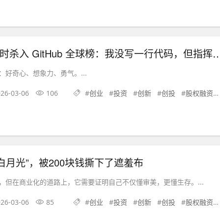
文科生 72 小时杀入 GitHub 全球榜：我没写一行代码，但
券：好奇心、想象力、勇气。...
26-03-06
106
#
创业
#
投资
#
创新
#
创投
#
股权融资
白月光”，被200块钱撕下了遮羞布
，但在商业化的道路上，它需要证明自己不仅懂审美，更懂生存。...
26-03-06
85
#
创业
#
投资
#
创新
#
创投
#
股权融资