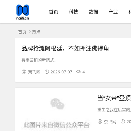
首页
科技
数据
产业
首页
热点
品牌抢滩阿根廷，不如押注佛得角
赛事营销的新范式...
奈飞网
2026-07-07
41
当“女帝”登
重生之我在后宫的八
奈飞网
20