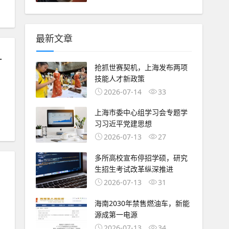
最新文章
指挥了一支 AI 军队
抢抓世赛契机，上海发布两项
技能人才新政策
2026-07-14
33
#
风险投资
#
创业项目
#
投资机构
#
VC
#
IPO
#
融资
#
天使投资
#
上海市委中心组学习会专题学
习习近平党建思想
2026-07-13
27
多所高校宣布停招学硕，研究
生招生考试改革纵深推进
2026-07-13
31
海南2030年禁售燃油车，新能
#
风险投资
#
创业项目
#
投资机构
#
VC
#
IPO
#
融资
#
天使投资
#
源成第一电源
2026-07-13
34