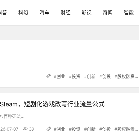
科普
科幻
汽车
财经
影视
奇闻
智能
#
创业
#
投资
#
创新
#
创投
#
股权融资
顶Steam，短剧化游戏改写行业流量公式
百种死法...
26-07-07
39
#
创业
#
投资
#
创新
#
创投
#
股权融资