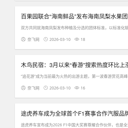
百果园联合“海南鲜品”发布海南凤梨水果
双方共同就海南凤梨发布种植及分选的团体标准，以标准化赋能
奈飞网
2026-03-10
18
木鸟民宿：3月以来“春游”搜索热度环比上涨
“追花游”成为当前最为火热的出游主题，第一波春游赏花高峰将在
奈飞网
2026-03-10
16
途虎养车成为全球首个F1赛事合作汽服品
途虎养车宣布成为2026 F1中国大奖赛尊耀合作伙伴，也是全