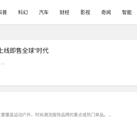
科普
科幻
汽车
财经
影视
奇闻
智能
上线即售全球”时代
..
要覆盖运动户外、时尚潮流服饰品牌的重点或热门单品。...