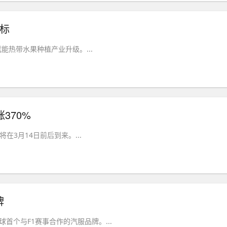
团标
热带水果种植产业升级。...
370%
3月14日前后到来。...
牌
球首个与F1赛事合作的汽服品牌。...