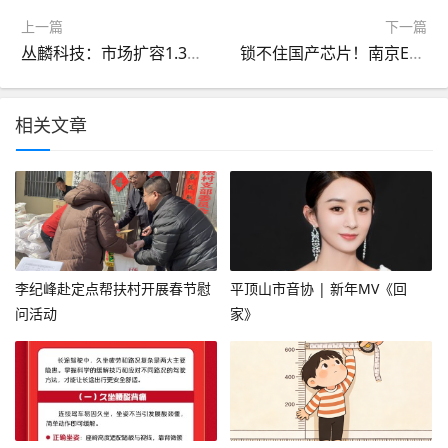
上一篇
下一篇
丛麟科技：市场扩容1.3倍 却有过半产能闲置 募资20亿扩产怎消化？丨
锁不住国产芯片！南京EDA创新中心向科技部申报 已在审批
相关文章
李纪峰赴定点帮扶村开展春节慰
平顶山市音协 | 新年MV《回
问活动
家》