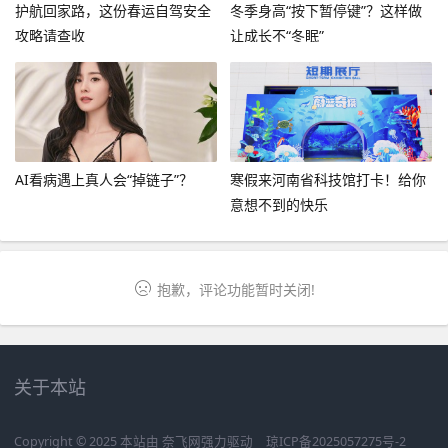
护航回家路，这份春运自驾安全
冬季身高“按下暂停键”？这样做
攻略请查收
让成长不“冬眠”
AI看病遇上真人会“掉链子”？
寒假来河南省科技馆打卡！给你
意想不到的快乐
抱歉，评论功能暂时关闭!
关于本站
Copyright © 2025 本站由
奈飞网
强力驱动
琼ICP备2025057275号-2