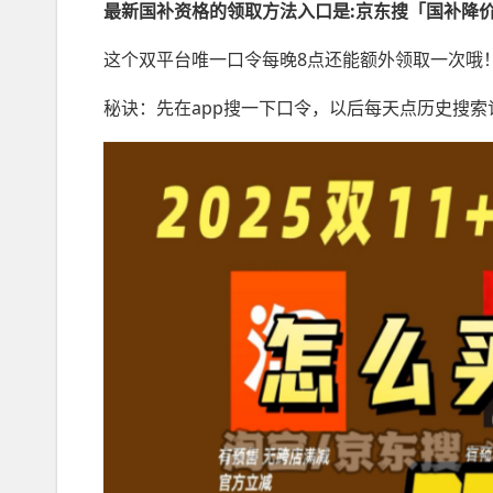
最新国补
资格的领取方法入口是:京东搜「
国补降价
这个双平台唯一口令每晚8点还能额外领取一次哦
秘诀：先在app搜一下口令，以后每天点历史搜索