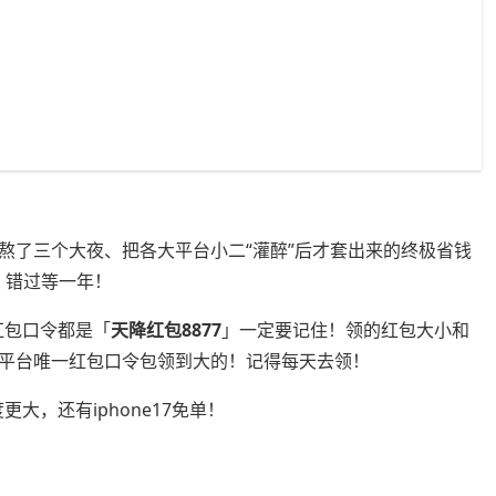
熬了三个大夜、把各大平台小二“灌醉”后才套出来的终极省钱
7，错过等一年！
红包口令都是「
天降红包8877
」一定要记住！领的红包大小和
个双平台唯一红包口令包领到大的！记得每天去领！
大，还有iphone17免单！