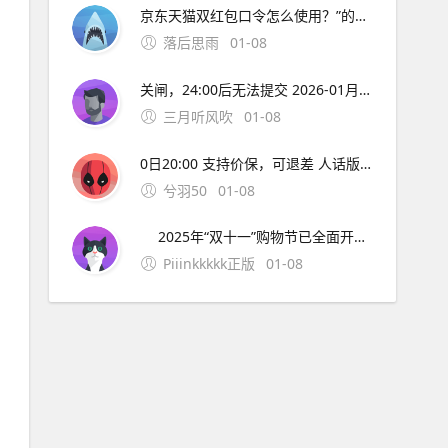
京东天猫双红包口令怎么使用？”的全部内容了，如果你有什么不同的看法，快在评论区说出来吧。
落后思雨
01-08
关闸，24:00后无法提交 2026-01月10日：汽车补贴材料截止 记住：越早越全，越晚越没！12月网络拥堵、快递停运，别把自己拖到最后一天哭！ 七、彩蛋：评论区真实反馈，看完直接抄作业 @台州网友：报废了15年老凯越，换比亚迪海豹，2万补贴+4S店优惠2万
三月听风吹
01-08
0日20:00 支持价保，可退差 人话版： 急用？10月31日第一波开门红就冲，早买早发货。 不急？11月10日终极狂欢叠加红包雨+国补+满减，价格直接打骨折！ 二、2025年双十一超长战线表（建议截图） 阶段京东时间淘宝/天猫时间关键词 抢先购 10月9日-30日 10月15日-20
兮羽50
01-08
2025年“双十一”购物节已全面开启，京东与淘宝/天猫分别于10月9日和10月15日启动，活动将持续至11月14日，打造史上最长促销周期。今年双十一主打“超长周期+简化玩法+多重补贴”，不仅优惠时间更长，红包、满减、政府补贴等福利也层层叠加，堪称“史上最强
Piiinkkkkk正版
01-08