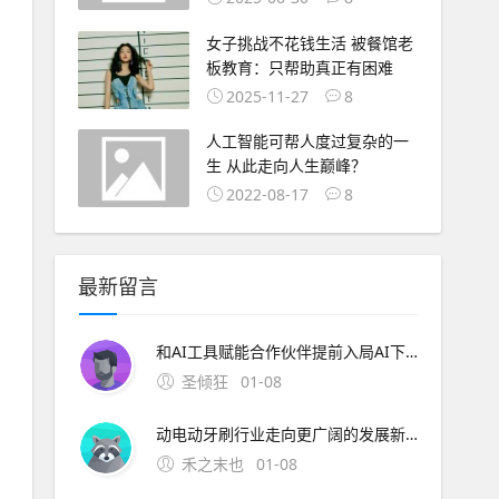
女子挑战不花钱生活 被餐馆老
板教育：只帮助真正有困难
2025-11-27
8
人工智能可帮人度过复杂的一
生 从此走向人生巅峰？
2022-08-17
8
最新留言
和AI工具赋能合作伙伴提前入局AI下半场。 AI分论坛：荣耀携手合作伙伴共建AI开放生态 随着全球首个具备自进化能力的AI智能体操作系统荣耀MagicOS 10发布， A
圣倾狂
01-08
动电动牙刷行业走向更广阔的发展新阶段。 技术的革命没有终点，每一次突破都让日常护理更高效、更舒适。锐舞电动牙刷通过气泡技术开创的护理新范式，正在重新定义人们对于口腔清洁的认知边界。 申请创业报道，分享创业好点子。，共同探讨创业新机遇！
禾之末也
01-08