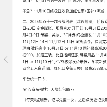
急用？10月31日第一波开门红就冲，早买早发货
不急？11月10日终极狂欢叠加红包雨+国补+满减
二、2025年双十一超长战线表（建议截图） 阶段京东
日-20日 定金膨胀、现货直发 开门红 10月31日20:0
月4日-9日 母婴、美妆、3C神券 终极爆发 11月10日
11月12日-14日 11月12日-14日 尾货清仓
理由 数码家电 10月31日 or 11月10 国补最高减
抵500，加赠正装，比直播间还狠 母婴用品 11月4
1日 or 11月10 开门红/终极爆发价最低，冬装新
四舍五入白送 四、红包口令每天领！最高25888
平台统一口令：
淘宝/京东都搜：天降红包8877
（每天0点刷新，记得先搜一次，之后点历史记录