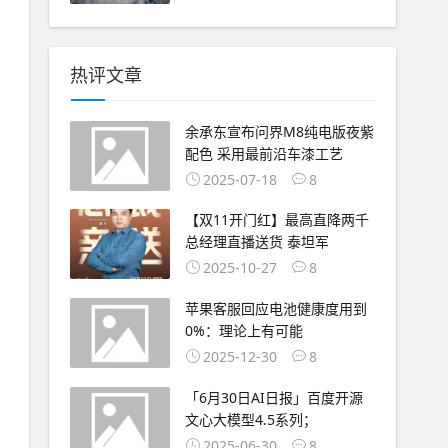
热评文章
余承东宣布问界M8纯电版夜紫
配色 采用最前沿车漆工艺
2025-07-18
8
【双11开门红】最高直降两千
总经理直播送货 泰坦军
2025-10-27
8
苹果客服回应电池健康度用到
0%：理论上有可能
2025-12-30
8
「6月30日AI日报」百度开源
文心大模型4.5系列；
2025-06-30
8