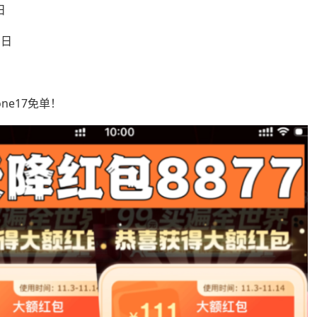
日
1日
ne17免单！